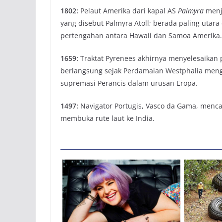
1802:
Pelaut Amerika dari kapal AS
Palmyra
menja
yang disebut Palmyra Atoll; berada paling utara d
pertengahan antara Hawaii dan Samoa Amerika.
1659:
Traktat Pyrenees akhirnya menyelesaikan 
berlangsung sejak Perdamaian Westphalia menga
supremasi Perancis dalam urusan Eropa.
1497:
Navigator Portugis, Vasco da Gama, menc
membuka rute laut ke India.