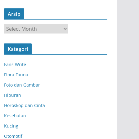
Arsip
A
r
s
Kategori
i
p
Fans Write
Flora Fauna
Foto dan Gambar
Hiburan
Horoskop dan Cinta
Kesehatan
Kucing
Otomotif