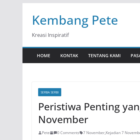
Skip
Kembang Pete
to
content
Kreasi Inspiratif
HOME
KONTAK
TENTANG KAMI
PAS
SERBA SERBI
Peristiwa Penting yan
November
Pete
0 Comments
7 November
,
Kejadian 7 Novemb