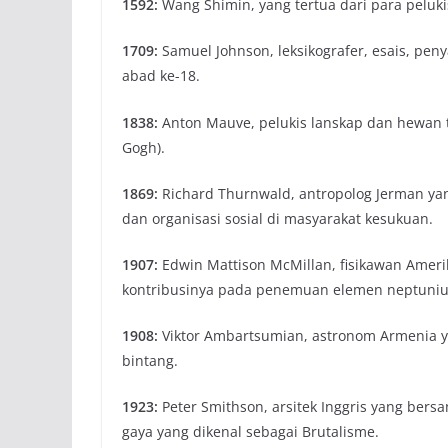
1592:
Wang Shimin, yang tertua dari para peluki
1709:
Samuel Johnson, leksikografer, esais, peny
abad ke-18.
1838:
Anton Mauve, pelukis lanskap dan hewan 
Gogh).
1869:
Richard Thurnwald, antropolog Jerman yan
dan organisasi sosial di masyarakat kesukuan.
1907:
Edwin Mattison McMillan, fisikawan Ameri
kontribusinya pada penemuan elemen neptuni
1908:
Viktor Ambartsumian, astronom Armenia ya
bintang.
1923:
Peter Smithson, arsitek Inggris yang ber
gaya yang dikenal sebagai Brutalisme.