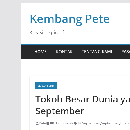
Skip
Kembang Pete
to
content
Kreasi Inspiratif
HOME
KONTAK
TENTANG KAMI
PAS
SERBA SERBI
Tokoh Besar Dunia ya
September
Pete
0 Comments
18 September
,
September
,
Ultah