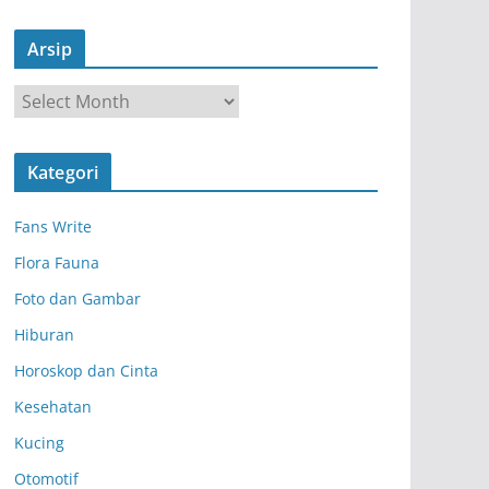
Arsip
A
r
s
Kategori
i
p
Fans Write
Flora Fauna
Foto dan Gambar
Hiburan
Horoskop dan Cinta
Kesehatan
Kucing
Otomotif