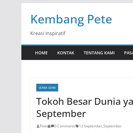
Skip
Kembang Pete
to
content
Kreasi Inspiratif
HOME
KONTAK
TENTANG KAMI
PAS
SERBA SERBI
Tokoh Besar Dunia ya
September
Pete
0 Comments
12 September
,
September