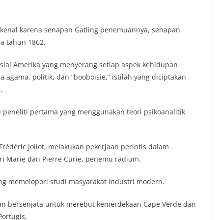
rkenal karena senapan Gatling penemuannya, senapan
a tahun 1862.
 sosial Amerika yang menyerang setiap aspek kehidupan
agama, politik, dan “booboisie,” istilah yang diciptakan
.
 peneliti pertama yang menggunakan teori psikoanalitik
rédéric Joliot, melakukan pekerjaan perintis dalam
dari Marie dan Pierre Curie, penemu radium.
ng memelopori studi masyarakat industri modern.
an bersenjata untuk merebut kemerdekaan Cape Verde dan
ortugis.