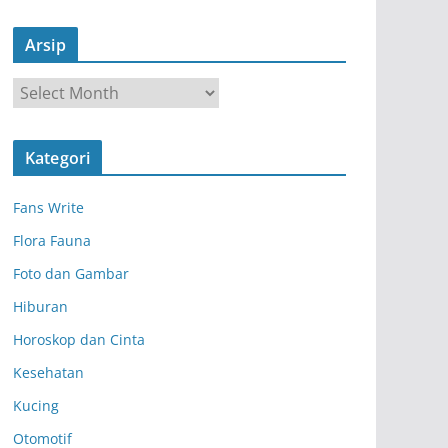
Arsip
A
r
s
Kategori
i
p
Fans Write
Flora Fauna
Foto dan Gambar
Hiburan
Horoskop dan Cinta
Kesehatan
Kucing
Otomotif