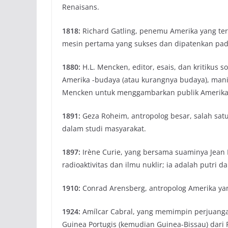
Renaisans.
1818:
Richard Gatling, penemu Amerika yang te
mesin pertama yang sukses dan dipatenkan pad
1880:
H.L. Mencken, editor, esais, dan kritikus
Amerika -budaya (atau kurangnya budaya), mania 
Mencken untuk menggambarkan publik Amerika
1891:
Geza Roheim, antropolog besar, salah satu
dalam studi masyarakat.
1897:
Irène Curie, yang bersama suaminya Jean F
radioaktivitas dan ilmu nuklir; ia adalah putri 
1910:
Conrad Arensberg, antropolog Amerika ya
1924:
Amílcar Cabral, yang memimpin perjuang
Guinea Portugis (kemudian Guinea-Bissau) dari P