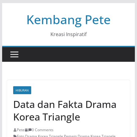
Skip
Kembang Pete
to
content
Kreasi Inspiratif
HIBURAN
Data dan Fakta Drama
Korea Triangle
Pete
0 Comments
Foto Drama Korea Triangle
,
Pemain Drama Korea Triangle
,