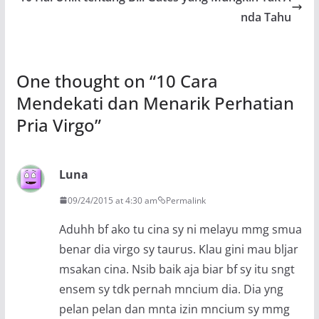
nda Tahu
One thought on “
10 Cara
Mendekati dan Menarik Perhatian
Pria Virgo
”
Luna
09/24/2015 at 4:30 am
Permalink
Aduhh bf ako tu cina sy ni melayu mmg smua
benar dia virgo sy taurus. Klau gini mau bljar
msakan cina. Nsib baik aja biar bf sy itu sngt
ensem sy tdk pernah mncium dia. Dia yng
pelan pelan dan mnta izin mncium sy mmg