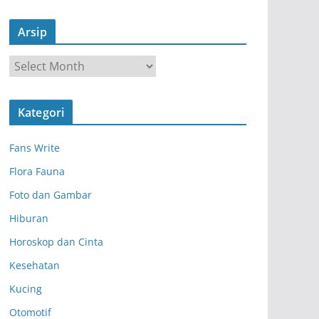
Arsip
A
r
s
Kategori
i
p
Fans Write
Flora Fauna
Foto dan Gambar
Hiburan
Horoskop dan Cinta
Kesehatan
Kucing
Otomotif