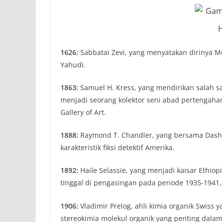
H
1626:
Sabbatai Zevi, yang menyatakan dirinya M
Yahudi.
1863:
Samuel H. Kress, yang mendirikan salah sat
menjadi seorang kolektor seni abad pertengaha
Gallery of Art.
1888:
Raymond T. Chandler, yang bersama Dashie
karakteristik fiksi detektif Amerika.
1892:
Haile Selassie, yang menjadi kaisar Ethiop
tinggal di pengasingan pada periode 1935-1941,
1906:
Vladimir Prelog, ahli kimia organik Swiss
stereokimia molekul organik yang penting dala