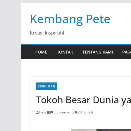
Skip
Kembang Pete
to
content
Kreasi Inspiratif
HOME
KONTAK
TENTANG KAMI
PAS
SERBA SERBI
Tokoh Besar Dunia yan
Pete
0 Comments
23 Juli
,
Juli