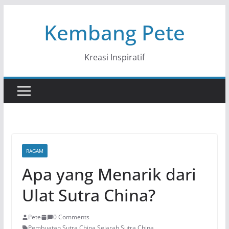
Skip
Kembang Pete
to
content
Kreasi Inspiratif
RAGAM
Apa yang Menarik dari
Ulat Sutra China?
Pete
0 Comments
Pembuatan Sutra China
,
Sejarah Sutra China