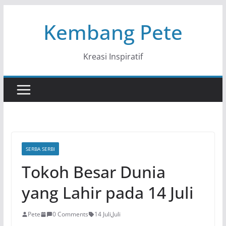
Skip
Kembang Pete
to
content
Kreasi Inspiratif
SERBA SERBI
Tokoh Besar Dunia
yang Lahir pada 14 Juli
Pete
0 Comments
14 Juli
,
Juli