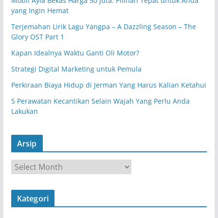
Mobil Ayla Bekas Harga 50 Juta: Pilihan Tepat untuk Anda
yang Ingin Hemat
Terjemahan Lirik Lagu Yangpa – A Dazzling Season – The
Glory OST Part 1
Kapan Idealnya Waktu Ganti Oli Motor?
Strategi Digital Marketing untuk Pemula
Perkiraan Biaya Hidup di Jerman Yang Harus Kalian Ketahui
5 Perawatan Kecantikan Selain Wajah Yang Perlu Anda
Lakukan
Arsip
A
r
s
Kategori
i
p