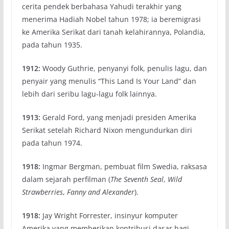
cerita pendek berbahasa Yahudi terakhir yang
menerima Hadiah Nobel tahun 1978; ia beremigrasi
ke Amerika Serikat dari tanah kelahirannya, Polandia,
pada tahun 1935.
1912:
Woody Guthrie, penyanyi folk, penulis lagu, dan
penyair yang menulis “This Land Is Your Land” dan
lebih dari seribu lagu-lagu folk lainnya.
1913:
Gerald Ford, yang menjadi presiden Amerika
Serikat setelah Richard Nixon mengundurkan diri
pada tahun 1974.
1918:
Ingmar Bergman, pembuat film Swedia, raksasa
dalam sejarah perfilman (
The Seventh Seal
,
Wild
Strawberries
,
Fanny and Alexander
).
1918:
Jay Wright Forrester, insinyur komputer
Amerika yang memberikan kontribusi dasar bagi