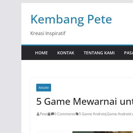
Skip
Kembang Pete
to
content
Kreasi Inspiratif
HOME
KONTAK
TENTANG KAMI
PAS
RAGAM
5 Game Mewarnai unt
Pete
0 Comments
5 Game Android
,
Game Android 