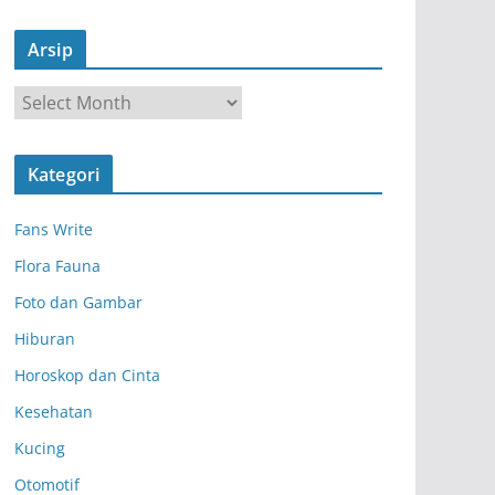
Arsip
A
r
s
Kategori
i
p
Fans Write
Flora Fauna
Foto dan Gambar
Hiburan
Horoskop dan Cinta
Kesehatan
Kucing
Otomotif