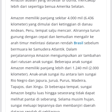
Amazon adalah yang terbesar di dunia, mencakup
lebih dari sepertiga benua Amerika Selatan.
Amazon memiliki panjang sekitar 4.000 mil (6.436
kilometer) yang dimulai dari ketinggian di danau
Andean, Peru, tempat salju mencair. Alirannya turun
gunung dengan cepat dan kemudian mengalir ke
arah timur melintasi dataran rendah
Brasil
sebelum
bermuara ke Samudera Atlantik. Dalam
perjalanannya Amazon mengumpulkan air tambahan
dari ratusan anak sungai. Beberapa anak sungai
Amazon memiliki panjang lebih dari 1.240 mil (2.000
kilometer). Anak-anak sungai itu antara lain sungai
Rio Negro dan Japura, Juruá, Purus, Madeira,
Tapajos, dan Xingu. Di beberapa tempat, sungai
Amazon begitu luas hingga seseorang tidak dapat
melihat pantai di seberang. Selama musim hujan,
sungai meluapi tepiannya dan membanjiri daerah
dataran rendah di sekitarnya.