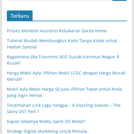
Terbaru
Proses Membeli Asuransi Kebakaran Garda Home
Tutorial Mudah Membungkus Kado Tanpa Kotak untuk
Hadiah Spesial
Bagaimana Jika Transmisi AGS Suzuki Karimun Wagon R
Rusak?
Harga Mobil Ayla: Pilihan Mobil LCGC dengan Harga Murah
Meriah!
Mobil Ayla Bekas Harga 50 Juta: Pilihan Tepat untuk Anda
yang Ingin Hemat
Terjemahan Lirik Lagu Yangpa – A Dazzling Season – The
Glory OST Part 1
Kapan Idealnya Waktu Ganti Oli Motor?
Strategi Digital Marketing untuk Pemula