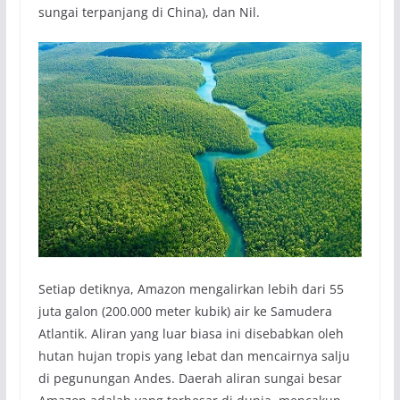
sungai terpanjang di China), dan Nil.
Setiap detiknya, Amazon mengalirkan lebih dari 55
juta galon (200.000 meter kubik) air ke Samudera
Atlantik. Aliran yang luar biasa ini disebabkan oleh
hutan hujan tropis yang lebat dan mencairnya salju
di pegunungan Andes. Daerah aliran sungai besar