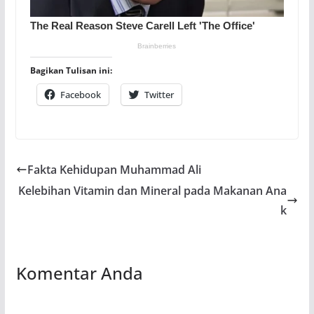
Bagikan Tulisan ini:
Facebook
Twitter
Fakta Kehidupan Muhammad Ali
Kelebihan Vitamin dan Mineral pada Makanan Ana
k
Komentar Anda