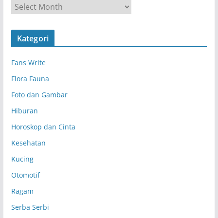
A
r
s
Kategori
i
p
Fans Write
Flora Fauna
Foto dan Gambar
Hiburan
Horoskop dan Cinta
Kesehatan
Kucing
Otomotif
Ragam
Serba Serbi