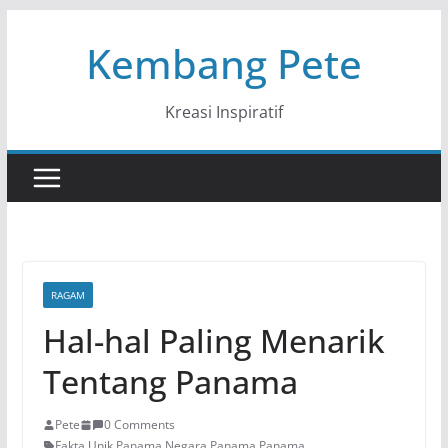
Skip
Kembang Pete
to
content
Kreasi Inspiratif
RAGAM
Hal-hal Paling Menarik
Tentang Panama
Pete
0 Comments
Fakta Unik Panama
,
Negara Panama
,
Panama