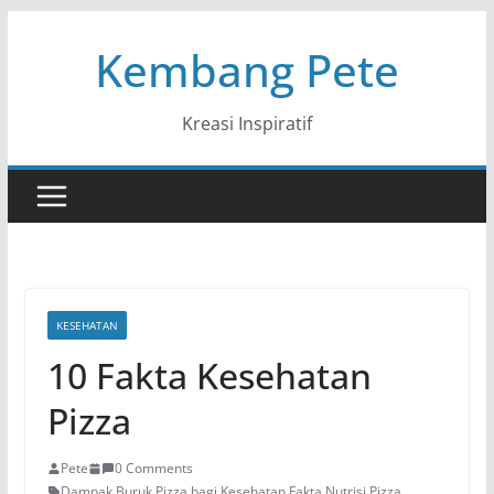
Skip
Kembang Pete
to
content
Kreasi Inspiratif
KESEHATAN
10 Fakta Kesehatan
Pizza
Pete
0 Comments
Dampak Buruk Pizza bagi Kesehatan
,
Fakta Nutrisi Pizza
,