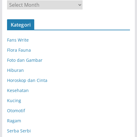
A
r
s
Kategori
i
p
Fans Write
Flora Fauna
Foto dan Gambar
Hiburan
Horoskop dan Cinta
Kesehatan
Kucing
Otomotif
Ragam
Serba Serbi