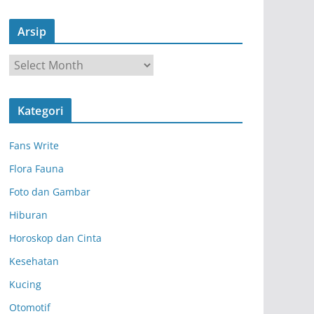
Arsip
A
r
s
Kategori
i
p
Fans Write
Flora Fauna
Foto dan Gambar
Hiburan
Horoskop dan Cinta
Kesehatan
Kucing
Otomotif