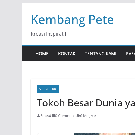
Skip
Kembang Pete
to
content
Kreasi Inspiratif
HOME
KONTAK
TENTANG KAMI
PAS
SERBA SERBI
Tokoh Besar Dunia ya
Pete
0 Comments
6 Mei
,
Mei