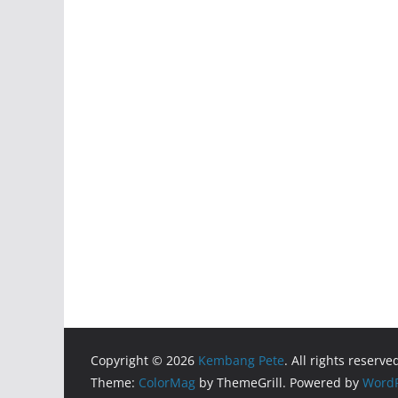
Copyright © 2026
Kembang Pete
. All rights reserve
Theme:
ColorMag
by ThemeGrill. Powered by
WordP