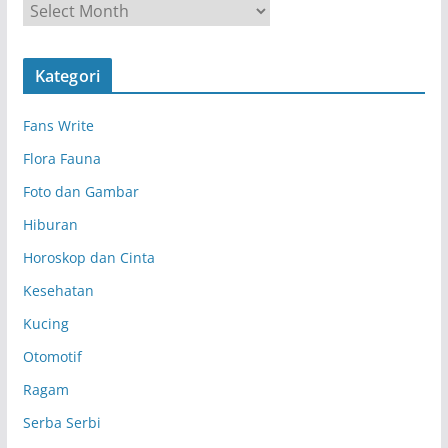
A
r
s
Kategori
i
p
Fans Write
Flora Fauna
Foto dan Gambar
Hiburan
Horoskop dan Cinta
Kesehatan
Kucing
Otomotif
Ragam
Serba Serbi