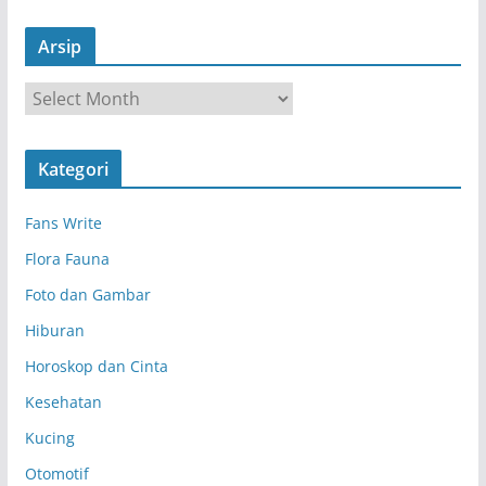
Arsip
A
r
s
Kategori
i
p
Fans Write
Flora Fauna
Foto dan Gambar
Hiburan
Horoskop dan Cinta
Kesehatan
Kucing
Otomotif