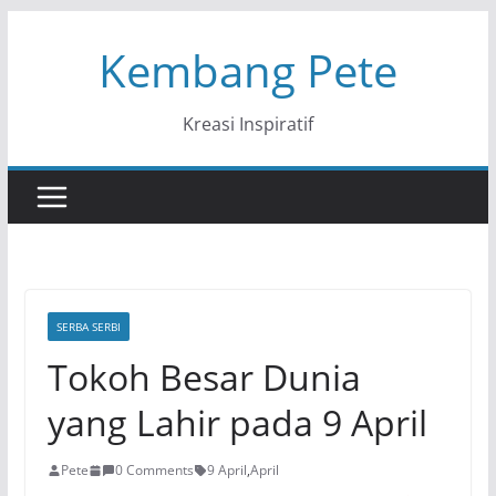
Skip
Kembang Pete
to
content
Kreasi Inspiratif
SERBA SERBI
Tokoh Besar Dunia
yang Lahir pada 9 April
Pete
0 Comments
9 April
,
April