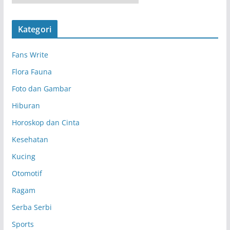
r
s
Kategori
i
p
Fans Write
Flora Fauna
Foto dan Gambar
Hiburan
Horoskop dan Cinta
Kesehatan
Kucing
Otomotif
Ragam
Serba Serbi
Sports