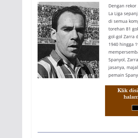
Dengan rekor 
La Liga sepan
di semua kompe
torehan 81 g
gol-gol Zarra 
1940 hingga 1
mempersembahk
Spanyol, Zarr
jasanya, maja
pemain Spanyo