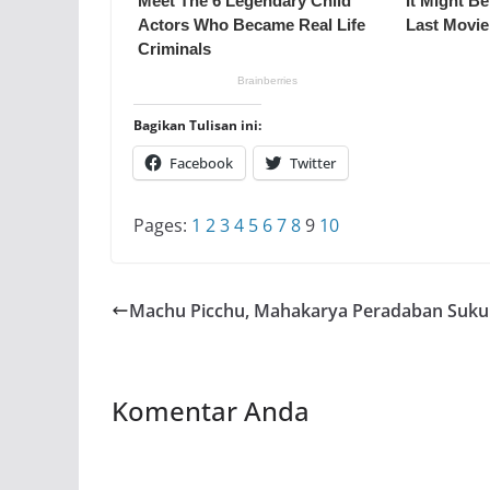
Bagikan Tulisan ini:
Facebook
Twitter
Pages:
1
2
3
4
5
6
7
8
9
10
Machu Picchu, Mahakarya Peradaban Suku
Komentar Anda