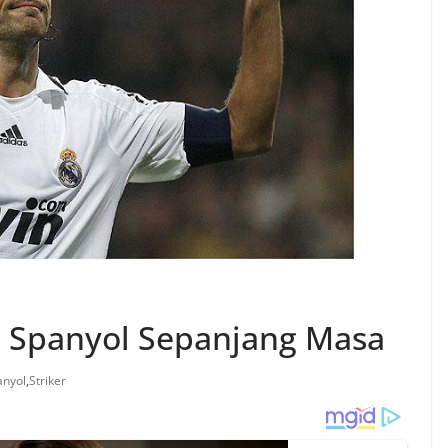
k Spanyol Sepanjang Masa
anyol
,
Striker