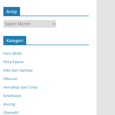
Arsip
A
r
s
Kategori
i
p
Fans Write
Flora Fauna
Foto dan Gambar
Hiburan
Horoskop dan Cinta
Kesehatan
Kucing
Otomotif