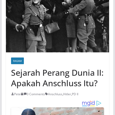
RAGAM
Sejarah Perang Dunia II:
Apakah Anschluss Itu?
Pete
0 Comments
Anschluss
,
Hitler
,
PD II