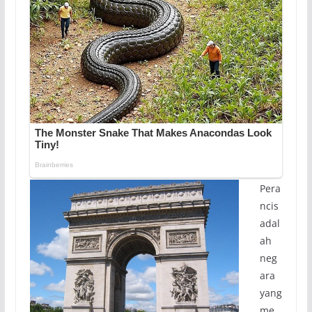
Pera
ncis
adal
ah
neg
ara
yang
me