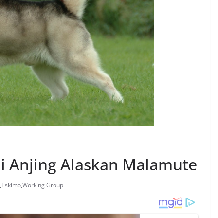
i Anjing Alaskan Malamute
,
Eskimo
,
Working Group