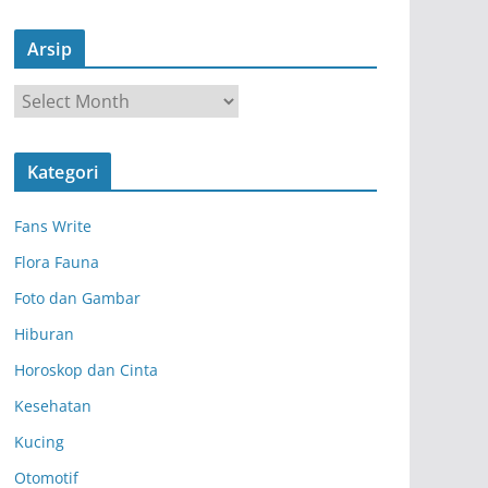
Arsip
A
r
s
Kategori
i
p
Fans Write
Flora Fauna
Foto dan Gambar
Hiburan
Horoskop dan Cinta
Kesehatan
Kucing
Otomotif