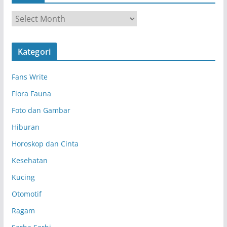
A
r
s
Kategori
i
p
Fans Write
Flora Fauna
Foto dan Gambar
Hiburan
Horoskop dan Cinta
Kesehatan
Kucing
Otomotif
Ragam