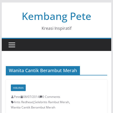
Skip
Kembang Pete
to
content
Kreasi Inspiratif
Wanita Cantik Berambut Merah
HIBURAN
Pete
08/07/2014
0 Comments
Artis Redhead
,
Selebritis Rambut Merah
,
Wanita Cantik Berambut Merah