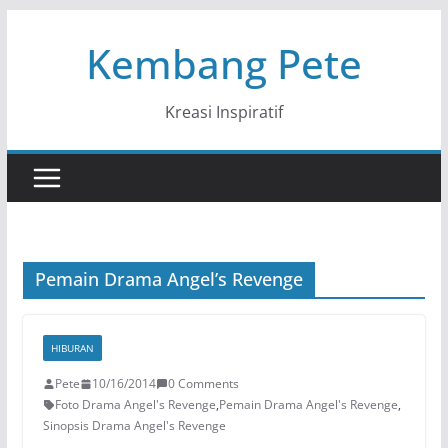
Skip
Kembang Pete
to
content
Kreasi Inspiratif
Pemain Drama Angel’s Revenge
HIBURAN
Pete
10/16/2014
0 Comments
Foto Drama Angel's Revenge
,
Pemain Drama Angel's Revenge
,
Sinopsis Drama Angel's Revenge