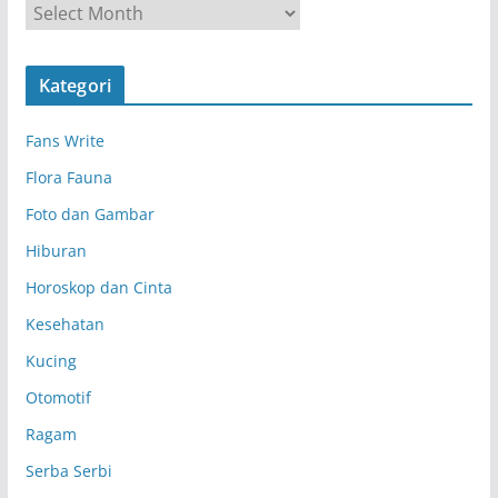
A
r
s
Kategori
i
p
Fans Write
Flora Fauna
Foto dan Gambar
Hiburan
Horoskop dan Cinta
Kesehatan
Kucing
Otomotif
Ragam
Serba Serbi