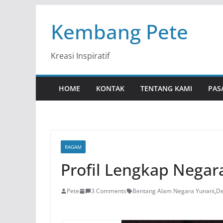
Skip
Kembang Pete
to
content
Kreasi Inspiratif
HOME
KONTAK
TENTANG KAMI
PAS
RAGAM
Profil Lengkap Negar
Pete
3 Comments
Bentang Alam Negara Yunani
,
De