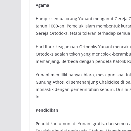
Agama
Hampir semua orang Yunani menganut Gereja Ort
tahun 1000-an. Pemeluk Islam membentuk kuran
Gereja Ortodoks, tetapi toleran terhadap semu
Hari libur keagamaan Ortodoks Yunani mencakup
Ortodoks adalah tokoh yang mencolok -berambu
memanjang. Berbeda dengan pendeta Katolik Ro
Yunani memiliki banyak biara, meskipun saat ini 
Gunung Athos, di semenanjung Chalcidice di bag
monastik dengan pemerintahan sendiri. Di sini 
ini.
Pendidikan
Pendidikan umum di Yunani gratis, dan semua a
Sekolah dimulai pada usia 6 tahun. Hampir se