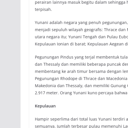
perairan lainnya masuk begitu dalam sehingg
terpisah.
Yunani adalah negara yang penuh pegunungan, 
menjadi sepuluh wilayah geografis: Thrace dan 
utara negara itu; Yunani Tengah dan Pulau Eubo
Kepulauan Ionian di barat; Kepulauan Aegean di
Pegunungan Pindus yang terjal membentuk tul
dan Thessaly dan memiliki beberapa puncak den
membentang ke arah timur bersama dengan lemb
Pegunungan Rhodope di Thrace dan Macedonia
Makedonia dan Thessaly, dan memiliki Gunung O
2.917 meter. Orang Yunani kuno percaya bahwa
Kepulauan
Hampir seperlima dari total luas Yunani terdiri
semuanya. Jumlah terbesar pulau memenuhi Lau