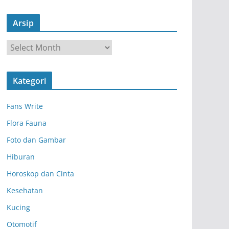
Arsip
A
r
s
Kategori
i
p
Fans Write
Flora Fauna
Foto dan Gambar
Hiburan
Horoskop dan Cinta
Kesehatan
Kucing
Otomotif