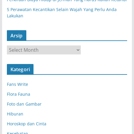
5 Perawatan Kecantikan Selain Wajah Yang Perlu Anda
Lakukan
Arsip
A
r
s
Kategori
i
p
Fans Write
Flora Fauna
Foto dan Gambar
Hiburan
Horoskop dan Cinta
Kesehatan