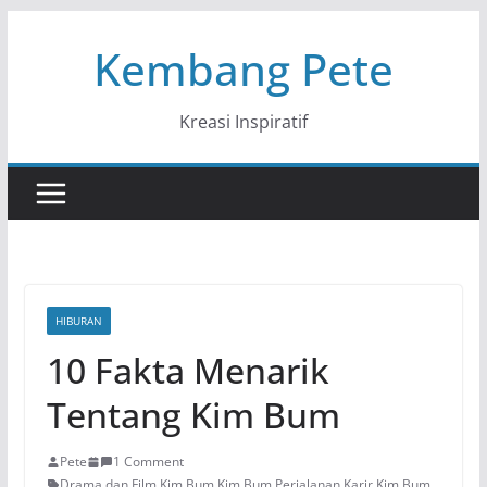
Skip
Kembang Pete
to
content
Kreasi Inspiratif
HIBURAN
10 Fakta Menarik
Tentang Kim Bum
Pete
1 Comment
Drama dan Film Kim Bum
,
Kim Bum
,
Perjalanan Karir Kim Bum
,