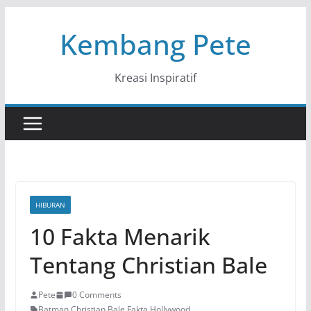
Skip
Kembang Pete
to
content
Kreasi Inspiratif
HIBURAN
10 Fakta Menarik
Tentang Christian Bale
Pete
0 Comments
Batman
,
Christian Bale
,
Fakta Hollywood