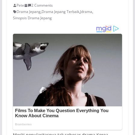
Pete
2 Comments
Drama Jepang
,
Drama Jepang Terbaik
,
Jdrama
,
Sinopsis Drama Jepang
Meski popularitasnya tak sebesar drama Korea,