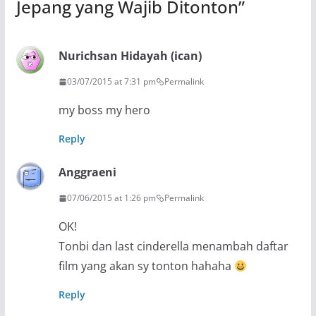
Jepang yang Wajib Ditonton
”
Nurichsan Hidayah (ican)
03/07/2015 at 7:31 pm
Permalink
my boss my hero
Reply
Anggraeni
07/06/2015 at 1:26 pm
Permalink
OK!
Tonbi dan last cinderella menambah daftar
film yang akan sy tonton hahaha
Reply